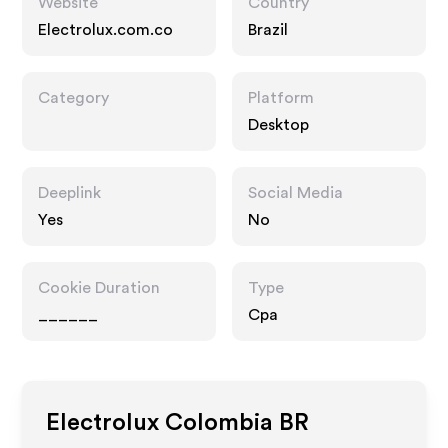
Website
Country
Electrolux.com.co
Brazil
Category
Platform
Desktop
Deeplink
Social Media
Yes
No
Cookie Duration
Type
______
Cpa
Electrolux Colombia BR