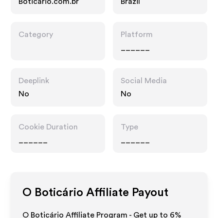
Boticario.com.br
Brazil
Category
Platform
______
Deeplink
Social Media
No
No
Cookie Duration
Type
______
______
O Boticário
Affiliate Payout
O Boticário Affiliate Program - Get up to
6%