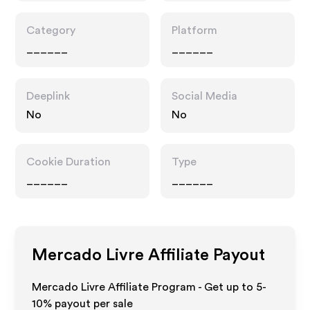
Category
Platform
______
______
Deeplink
Social Media
No
No
Cookie Duration
Type
______
______
Mercado Livre
Affiliate Payout
Mercado Livre Affiliate Program - Get up to 5-
10% payout per sale