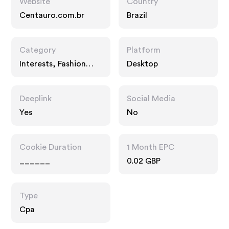
Website
Country
Centauro.com.br
Brazil
Category
Platform
Interests, Fashion
Desktop
Accessories
Deeplink
Social Media
Yes
No
Cookie Duration
1 Month EPC
______
0.02 GBP
Type
Cpa