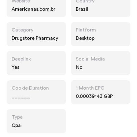
Website
Country
Americanas.com.br
Brazil
Category
Platform
Drugstore Pharmacy
Desktop
Deeplink
Social Media
Yes
No
Cookie Duration
1 Month EPC
______
0.00039143 GBP
Type
Cpa