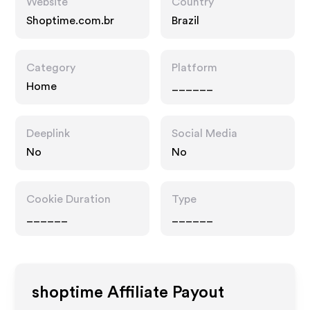
Website
Country
Shoptime.com.br
Brazil
Category
Platform
Home
______
Deeplink
Social Media
No
No
Cookie Duration
Type
______
______
shoptime
Affiliate Payout