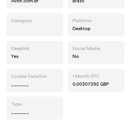
Avon.com.br
Brazil
Category
Platform
Desktop
Deeplink
Social Media
Yes
No
Cookie Duration
1 Month EPC
______
0.00307292 GBP
Type
______