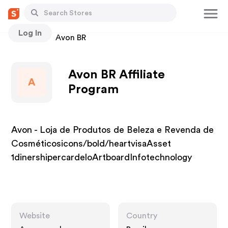
Log In
Stores
Avon BR
Avon BR Affiliate
A
Program
Avon - Loja de Produtos de Beleza e Revenda de
Cosméticosicons/bold/heartvisaAsset
1dinershipercardeloArtboardInfotechnology
Website
Country