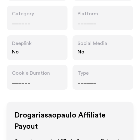
Category
Platform
______
______
Deeplink
Social Media
No
No
Cookie Duration
Type
______
______
Drogariasaopaulo
Affiliate
Payout