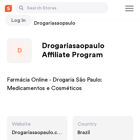
Log In
Stores
Drogariasaopaulo
Drogariasaopaulo
D
Affiliate Program
Farmácia Online - Drogaria São Paulo:
Medicamentos e Cosméticos
Website
Country
Drogariasaopaulo.co
Brazil
m.br