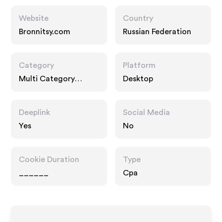
Website
Country
Bronnitsy.com
Russian Federation
Category
Platform
Multi Category
Desktop
Retailers, Fashion
Accessories
Deeplink
Social Media
Yes
No
Cookie Duration
Type
______
Cpa