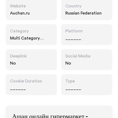
Website
Country
Auchan.ru
Russian Federation
Category
Platform
Multi Category
______
Retailers
Deeplink
Social Media
No
No
Cookie Duration
Type
______
______
Ашан онлайн гипермаркет -