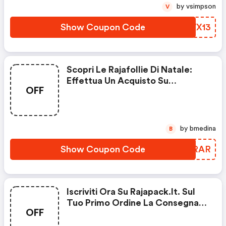
by vsimpson
V
Show Coupon Code
OCWX13
Scopri Le Rajafollie Di Natale:
Effettua Un Acquisto Su
OFF
Rajapack.it Di Almeno 350 € E
Ricevi In Omaggio Una Pallina Di
Natale Piena Di Cioccolatini. Per
Ottenere Il Regalo Inserisci Il
by bmedina
B
Codice Promozionale. L'offerta
Non È Cumulabile Con Altre Inizi
Show Coupon Code
BWHRAR
Iscriviti Ora Su Rajapack.it. Sul
Tuo Primo Ordine La Consegna
OFF
Sarà Gratuita A Partire Da 99 €
Invece Di 200 €. Inserisci Il