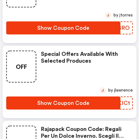
Codicice Promozionale Nel Tuo
Carrello
by jtorres
J
Show Coupon Code
BBRBRO
Special Offers Available With
Selected Produces
OFF
by jlawrence
J
Show Coupon Code
CEKIC1
Rajapack Coupon Code: Regali
Per Un Dolce Inverno. Scegli Il