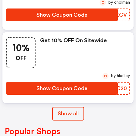
by cholman
C
Show Coupon Code
XPIKCV
Get 10% OFF On Sitewide
10%
OFF
by hkelley
H
Show Coupon Code
LQIC20
Show all
Popular Shops