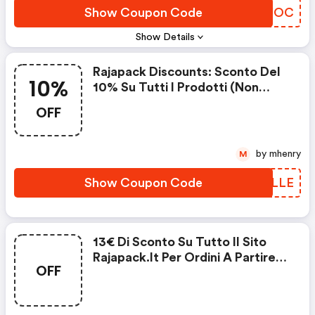
Show Coupon Code
GPGUOC
Show Details
Rajapack Discounts: Sconto Del
10%
10% Su Tutti I Prodotti (non
Applicabile A Kit, Macchine E
OFF
Consumabili, Transpallet E
Prodotti Personalizzati) Per
Ordini Contenenti Almeno Tre
by mhenry
M
Articoli Diversi E Superiori A
249€ Iva Esclusa
Show Coupon Code
LVVLLE
13€ Di Sconto Su Tutto Il Sito
Rajapack.it Per Ordini A Partire
OFF
Da 219€ Iva Escl. Effettuati Entro
Il Con Il Codice