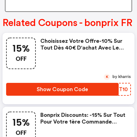
Related Coupons - bonprix FR
Choisissez Votre Offre-10% Sur
15%
Tout Dès 40€ D'achat Avec Le
Code Mar10 Ou Offre Spéciale
OFF
-15% Dans L'app. - Bonprix
Discounts
by kharris
K
Show Coupon Code
XWQT10
Bonprix Discounts: -15% Sur Tout
15%
Pour Votre 1ère Commande
Code New15
OFF