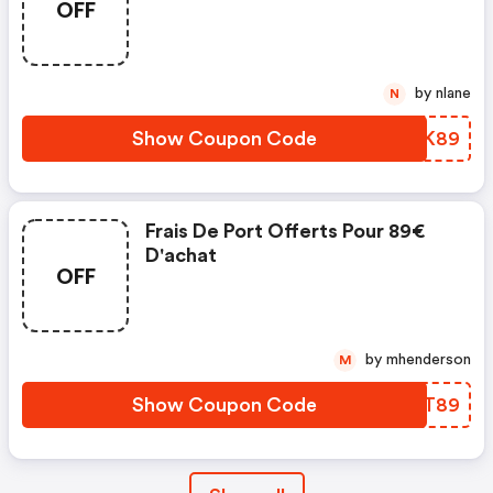
OFF
by nlane
N
Show Coupon Code
CMNK89
Frais De Port Offerts Pour 89€
D'achat
OFF
by mhenderson
M
Show Coupon Code
DXZT89