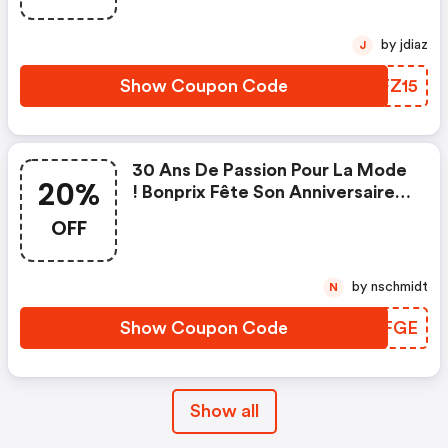
by jdiaz
J
Show Coupon Code
OAFZ15
30 Ans De Passion Pour La Mode
20%
! Bonprix Fête Son Anniversaire
Avec -20% Sur Les Maillots.
OFF
by nschmidt
N
Show Coupon Code
IGNFGE
Show all