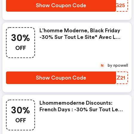
Show Coupon Code
IYJG25
L’homme Moderne, Black Friday
30%
-30% Sur Tout Le Site* Avec Le
Code
OFF
by npowell
N
Show Coupon Code
ICKZ21
Lhommemoderne Discounts:
30%
French Days : -30% Sur Tout Le
Site* De L'homme Moderne®
OFF
Avec Le Code Day092025 (*voir
Conditions Sur Le Site)