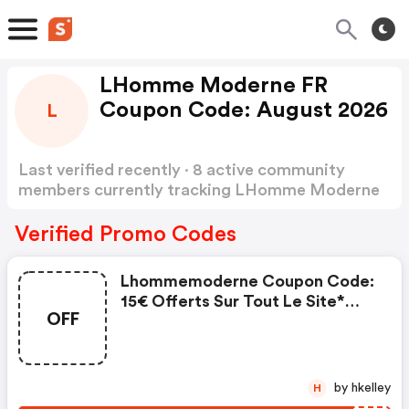
LHomme Moderne FR
Coupon Code: August 2026
L
Last verified recently · 8 active community
members currently tracking LHomme Moderne
FR Coupon Code
Show more
Verified Promo Codes
Lhommemoderne Coupon Code:
15€ Offerts Sur Tout Le Site*
OFF
Dès 79€ D'achat Avec Le Code
Bw1125
by hkelley
H