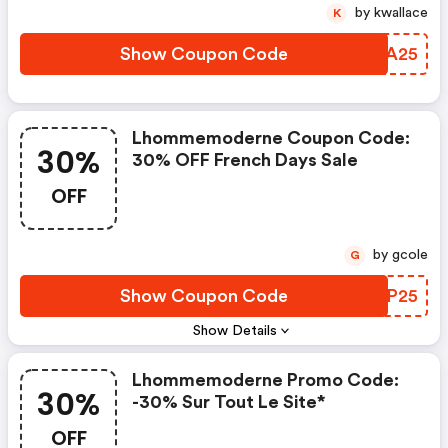
by kwallace
K
Show Coupon Code
TXOA25
Lhommemoderne Coupon Code:
30%
30% OFF French Days Sale
OFF
by gcole
G
Show Coupon Code
UEVP25
Show Details
Lhommemoderne Promo Code:
30%
-30% Sur Tout Le Site*
OFF