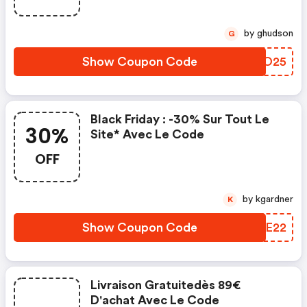
by ghudson
G
Show Coupon Code
ZYGO25
Black Friday : -30% Sur Tout Le
30%
Site* Avec Le Code
OFF
by kgardner
K
Show Coupon Code
WOUE22
Livraison Gratuitedès 89€
D'achat Avec Le Code