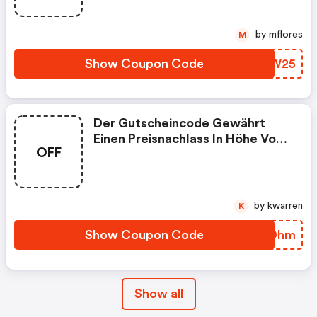
by mflores
M
Show Coupon Code
HCNW25
Der Gutscheincode Gewährt
Einen Preisnachlass In Höhe Von
OFF
50 € Auf Den Artikel Der Ziel-Url.
Bitte Hierbei Das Ende Des
Zeitraumes Beachten.
by kwarren
K
Show Coupon Code
NLADhm
Show all