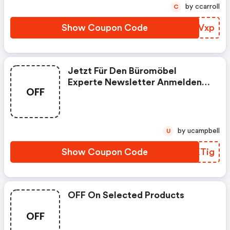
by ccarroll
C
Show Coupon Code
QXAVxp
Jetzt Für Den Büromöbel
Experte Newsletter Anmelden
OFF
Und 25€ Gutschein Sichern. Im
Warenkorb Einlösbar
by ucampbell
U
Show Coupon Code
DUKTig
OFF On Selected Products
OFF