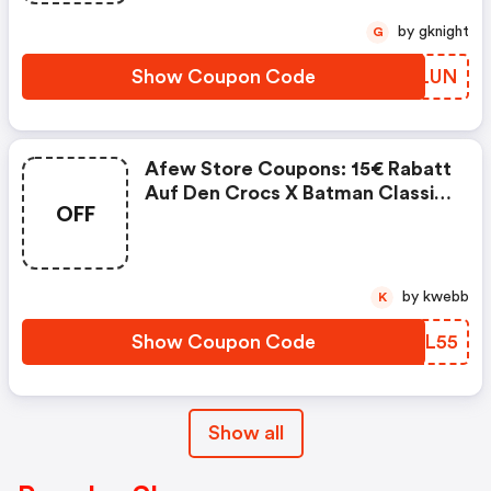
by gknight
G
Show Coupon Code
KAJLUN
Afew Store Coupons: 15€ Rabatt
Auf Den Crocs X Batman Classic
OFF
Clog Batmobile
by kwebb
K
Show Coupon Code
GEFL55
Show all