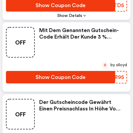
Show Coupon Code
BFTTD5
Show Details
Mit Dem Genannten Gutschein-
Code Erhält Der Kunde 3 %
OFF
Rabatt Auf Seinen
Warenkorbwert Sofern Dieser
Bei Mindestens 1000 € Liegt.
by slloyd
S
Show Coupon Code
DPFR95
Der Gutscheincode Gewährt
Einen Preisnachlass In Höhe Von
OFF
30 € Auf Den Artikel Der Ziel-Url.
Bitte Hierbei Das Ende Des
Zeitraumes Beachten.