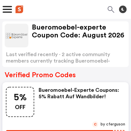
Bueromoebel-experte
Coupon Code: August 2026
Last verified recently · 2 active community
members currently tracking Bueromoebel-
experte Coupon Code
Show more
Verified Promo Codes
Bueromoebel-Experte Coupons:
5%
5% Rabatt Auf Wandbilder!
OFF
by cferguson
C