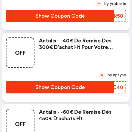
by yroberts
Y
Show Coupon Code
WJLR50
Antalis - -40€ De Remise Dès
300€ D’achat Ht Pour Votre
OFF
Première Commande
by npayne
N
Show Coupon Code
TXWC40
Antalis - -60€ De Remise Dès
450€ D'achats Ht
OFF