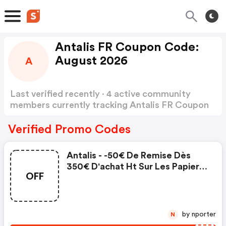
Antalis FR Coupon Code:
August 2026
A
Last verified recently · 4 active community
members currently tracking Antalis FR Coupon
Code
Show more
Verified Promo Codes
Antalis - -50€ De Remise Dès
350€ D'achat Ht Sur Les Papiers
OFF
De Création
by nporter
N