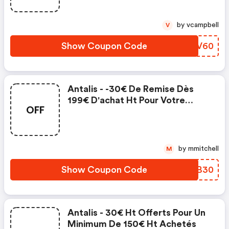
by vcampbell
V
Show Coupon Code
PGOV60
Antalis - -30€ De Remise Dès
199€ D'achat Ht Pour Votre
OFF
Première Commande
by mmitchell
M
Show Coupon Code
AAVB30
Antalis - 30€ Ht Offerts Pour Un
Minimum De 150€ Ht Achetés