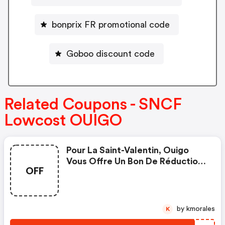
bonprix FR promotional code
Goboo discount code
Related Coupons - SNCF
Lowcost OUIGO
Pour La Saint-Valentin, Ouigo
Vous Offre Un Bon De Réduction
OFF
De 14€ Pour Vos Voyages Pour 2
Personnes Adultes, Pour Toutes
Les Destinations, Pour Des
Trajets Entre Le 6 Mars Et Le 6
by kmorales
K
Avril 2023. Quand ? Du 13 Au 19