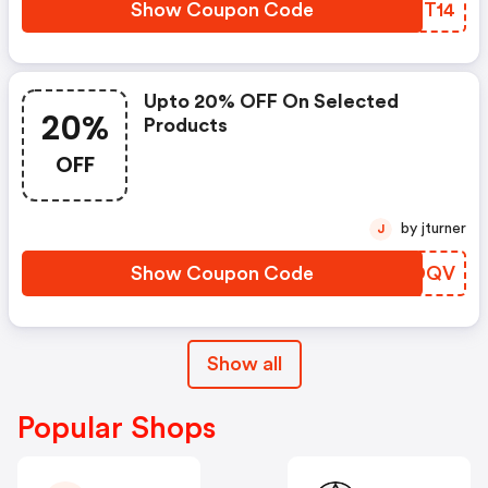
Février ! Comment ? Avec Le
Show Coupon Code
UJPT14
Code Promo Lov
Upto 20% OFF On Selected
20%
Products
OFF
by jturner
J
Show Coupon Code
OCWDQV
Show all
Popular Shops