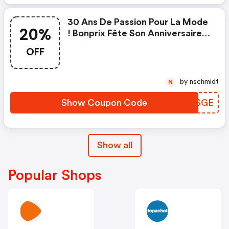
30 Ans De Passion Pour La Mode
20%
! Bonprix Fête Son Anniversaire
Avec -20% Sur Les Maillots.
OFF
by nschmidt
N
Show Coupon Code
ERNSGE
Show all
Popular Shops