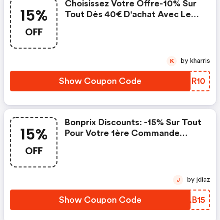
Choisissez Votre Offre-10% Sur
15%
Tout Dès 40€ D'achat Avec Le
Code Mar10 Ou Offre Spéciale
OFF
-15% Dans L'app. - Bonprix
Discounts
by kharris
K
Show Coupon Code
GXGR10
Bonprix Discounts: -15% Sur Tout
15%
Pour Votre 1ère Commande
Code New15
OFF
by jdiaz
J
Show Coupon Code
NCAB15