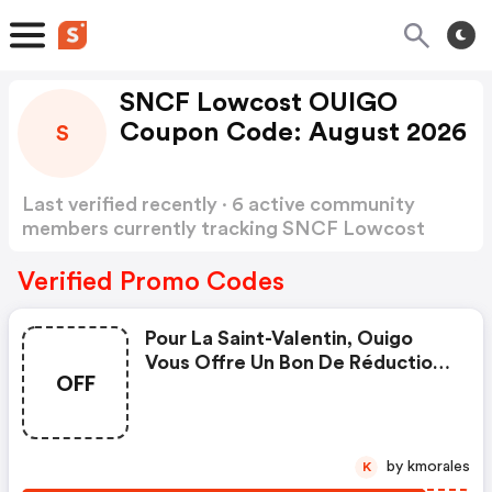
SNCF Lowcost OUIGO
Coupon Code: August 2026
S
Last verified recently · 6 active community
members currently tracking SNCF Lowcost
OUIGO Coupon Code
Show more
Verified Promo Codes
Pour La Saint-Valentin, Ouigo
Vous Offre Un Bon De Réduction
OFF
De 14€ Pour Vos Voyages Pour 2
Personnes Adultes, Pour Toutes
Les Destinations, Pour Des
Trajets Entre Le 6 Mars Et Le 6
by kmorales
K
Avril 2023. Quand ? Du 13 Au 19