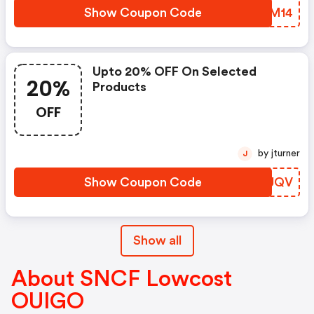
Février ! Comment ? Avec Le
Show Coupon Code
TIFM14
Code Promo Lov
Upto 20% OFF On Selected
20%
Products
OFF
by jturner
J
Show Coupon Code
ARVJQV
Show all
About SNCF Lowcost
OUIGO