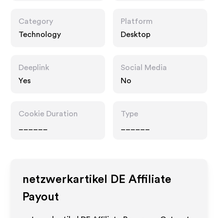
Category
Platform
Technology
Desktop
Deeplink
Social Media
Yes
No
Cookie Duration
Type
______
______
netzwerkartikel DE
Affiliate
Payout