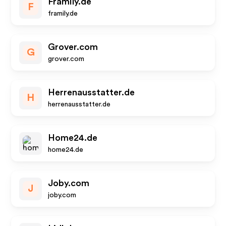
Framily.de
F
framily.de
Grover.com
G
grover.com
Herrenausstatter.de
H
herrenausstatter.de
Home24.de
home24.de
Joby.com
J
joby.com