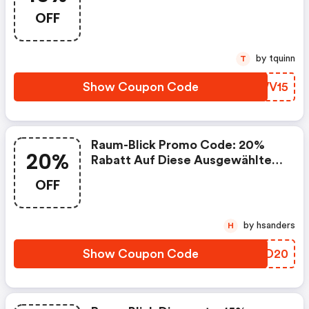
Übrige Sortiment Mit Dem
OFF
Gutschein Code Neuerlook15
by tquinn
T
Show Coupon Code
GBWV15
Raum-Blick Promo Code: 20%
20%
Rabatt Auf Diese Ausgewählte
Designmarken Nur Gültig Bis
OFF
Einschl. Montag 03.11
by hsanders
H
Show Coupon Code
DYED20