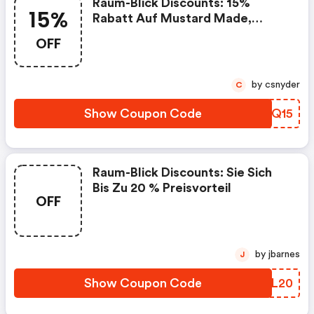
Raum-Blick Discounts: 15%
15%
Rabatt Auf Mustard Made,
Proflax Und Felix Solingen
OFF
by csnyder
C
Show Coupon Code
ARZQ15
Raum-Blick Discounts: Sie Sich
Bis Zu 20 % Preisvorteil
OFF
by jbarnes
J
Show Coupon Code
SFLL20