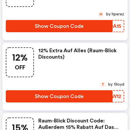
by hperez
H
Show Coupon Code
ZKOA15
12% Extra Auf Alles (raum-Blick
12%
Discounts)
OFF
by tlloyd
T
Show Coupon Code
ZHBW12
Raum-Blick Discount Code:
15%
Außerdem 15% Rabatt Auf Das