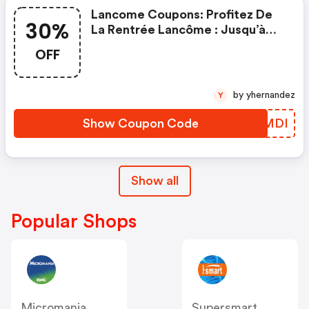
Lancome Coupons: Profitez De
30%
La Rentrée Lancôme : Jusqu’à
-30% Sur Une Sélection Et Des
OFF
Cadeaux Exclusifs Bindi Atelier,
Foulard Dès 109€, Banane Dès
129€ Offert Avec Le Code Bindi
by yhernandez
Y
Show Coupon Code
DYLMDI
Show all
Popular Shops
Micromania
Supersmart