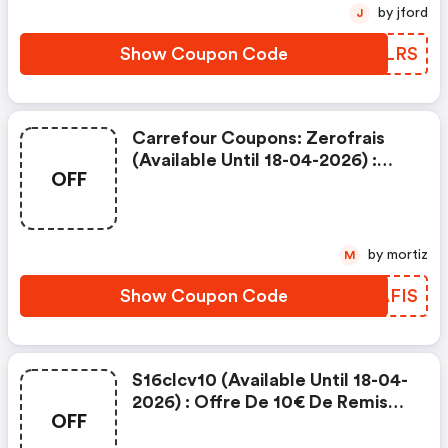
by jford
J
Show Coupon Code
HMJLRS
Carrefour Coupons: Zerofrais
(available Until 18-04-2026) :
OFF
Offre Valable Une Seule Fois Par
Utilisateur Pour Une Première
Commande Carrefour Livré
Chez Vous Passée Sur Le Site
by mortiz
M
Carrefour.fr Ou L'application
Carrefour D'un Montant
Show Coupon Code
NDAFIS
Minimum De 100€ (hors Remises
Immédiates) Jus
S16clcv10 (available Until 18-04-
2026) : Offre De 10€ De Remise
OFF
Immédiate Valable Une Fois Par
Utilisateur Pour Votre Prochaine