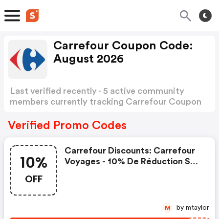
Carrefour Coupon Code:
August 2026
Last verified recently · 5 active community
members currently tracking Carrefour Coupon
Code
Show more
Verified Promo Codes
Carrefour Discounts: Carrefour
10%
Voyages - 10% De Réduction Sur
Les Vacances En France
OFF
by mtaylor
M