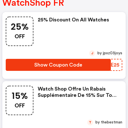
WatchShop FR
25% Discount On All Watches
25%
OFF
by jpxz03joys
J
Show Coupon Code
WRAE25
Watch Shop Offre Un Rabais
15%
Supplémentaire De 15% Sur Tout
*avec
OFF
by thebestman
T