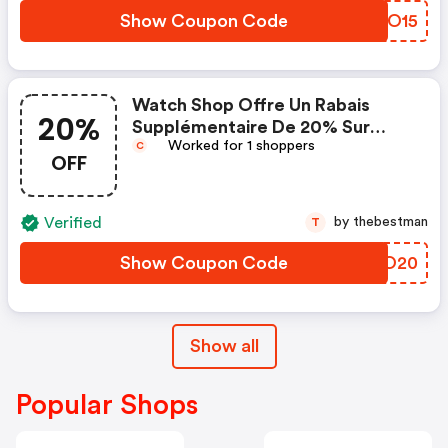
Show Coupon Code
OSEO15
Watch Shop Offre Un Rabais
20%
Supplémentaire De 20% Sur
Worked for 1 shoppers
Certains Articles
C
OFF
Verified
by thebestman
T
Show Coupon Code
YKMO20
Show all
Popular Shops