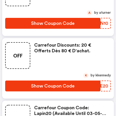
Commande Carrefour Livré
Chez Vous Sur Le Site
by aturner
A
Carrefour.fr Ou Sur L'application
Carrefour (hors Drive, Drive
Show Coupon Code
COZN10
Piéton, Marketplac | Carrefour
Discount Code
Carrefour Discounts: 20 €
Offerts Dès 80 € D'achat.
OFF
by kkennedy
K
Show Coupon Code
CHSE20
Carrefour Coupon Code:
Lapin20 (available Until 03-05-