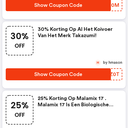
Show Coupon Code
TXJO0M
30% Korting Op Al Het Koivoer
30%
Van Het Merk Takazumi!
OFF
by hmason
H
Show Coupon Code
AXNZ0T
25% Korting Op Malamix 17 .
25%
Malamix 17 Is Een Biologische
Vitaminen-, Kruiden- En
OFF
Plantenmix Voor De Optimale
Gezondheid Van Vijvervissen!