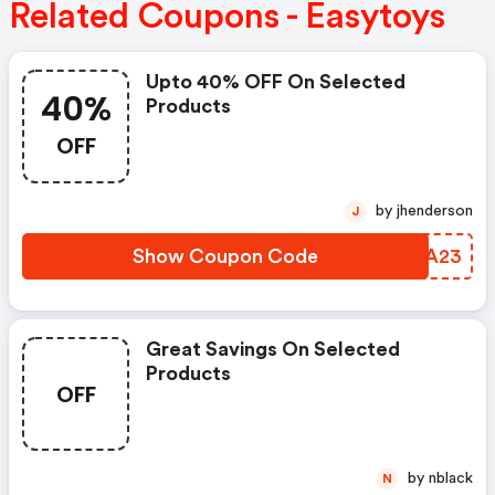
Related Coupons - Easytoys
Upto 40% OFF On Selected
40%
Products
OFF
by jhenderson
J
Show Coupon Code
YAKA23
Great Savings On Selected
Products
OFF
by nblack
N