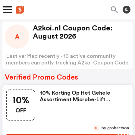
A2koi.nl Coupon Code:
August 2026
A
Last verified recently · 10 active community
members currently tracking A2koi Coupon Code
Show more
Verified Promo Codes
10% Korting Op Het Gehele
10%
Assortiment Microbe-Lift
Producten.
OFF
by grobertson
G