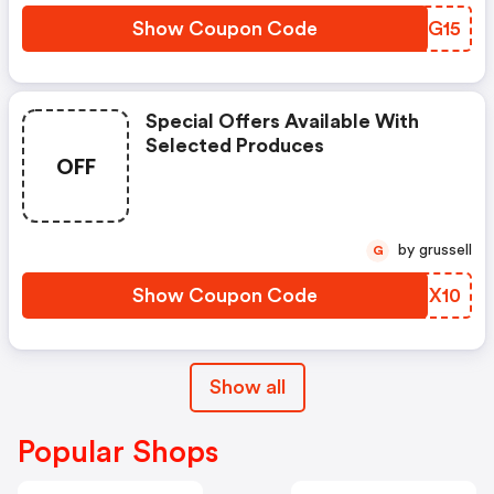
Show Coupon Code
RYGG15
Special Offers Available With
Selected Produces
OFF
by grussell
G
Show Coupon Code
JNIX10
Show all
Popular Shops