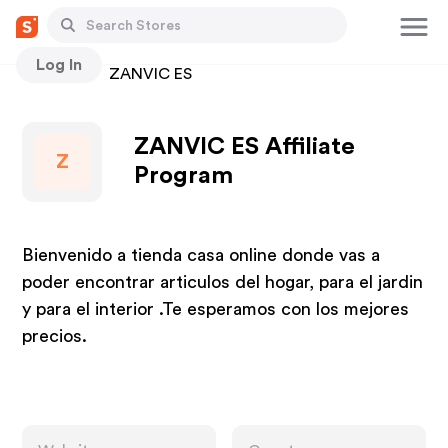
Log In
Stores
ZANVIC ES
ZANVIC ES Affiliate
Z
Program
Bienvenido a tienda casa online donde vas a
poder encontrar articulos del hogar, para el jardin
y para el interior .Te esperamos con los mejores
precios.