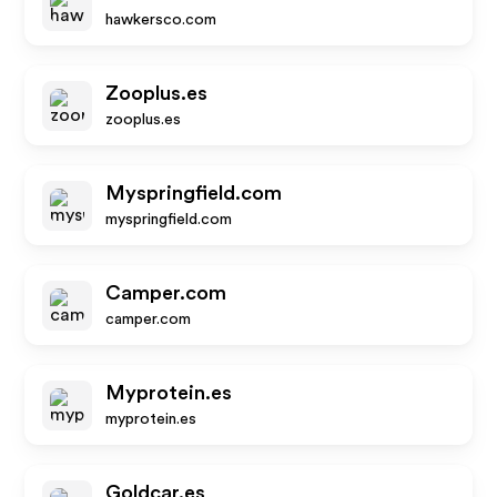
hawkersco.com
Zooplus.es
zooplus.es
Myspringfield.com
myspringfield.com
Camper.com
camper.com
Myprotein.es
myprotein.es
Goldcar.es