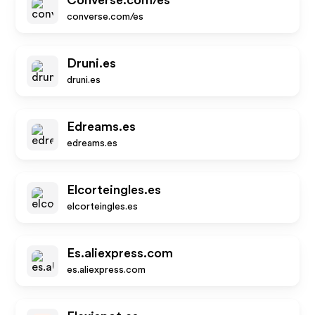
Converse.com/es
converse.com/es
Druni.es
druni.es
Edreams.es
edreams.es
Elcorteingles.es
elcorteingles.es
Es.aliexpress.com
es.aliexpress.com