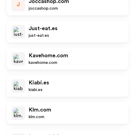
Joccashop.com
J
joccashop.com
Just-eat.es
just-eat.es
Kavehome.com
kavehome.com
Kiabi.es
kiabi.es
Klm.com
klm.com