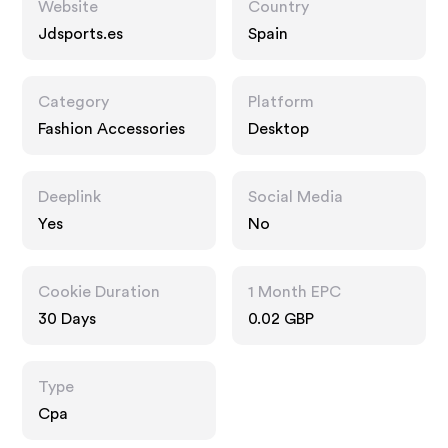
Website
Country
Jdsports.es
Spain
Category
Platform
Fashion Accessories
Desktop
Deeplink
Social Media
Yes
No
Cookie Duration
1 Month EPC
30 Days
0.02 GBP
Type
Cpa