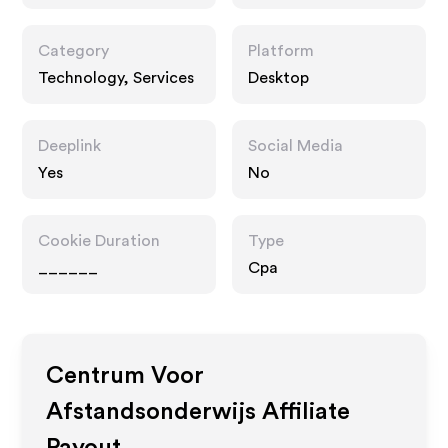
sonderwijs.be
Category
Platform
Technology, Services
Desktop
Deeplink
Social Media
Yes
No
Cookie Duration
Type
______
Cpa
Centrum Voor
Afstandsonderwijs
Affiliate