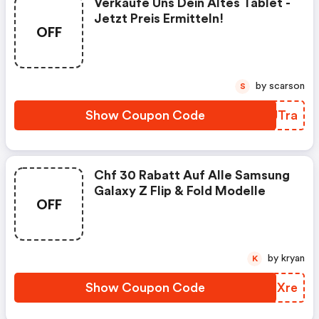
Verkaufe Uns Dein Altes Tablet -
Jetzt Preis Ermitteln!
OFF
by scarson
S
Show Coupon Code
UPJTra
Chf 30 Rabatt Auf Alle Samsung
Galaxy Z Flip & Fold Modelle
OFF
by kryan
K
Show Coupon Code
HYTXre