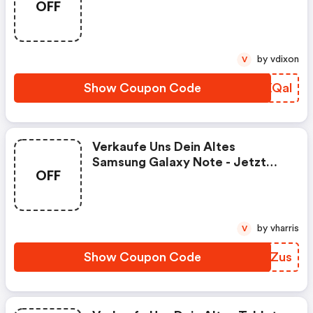
OFF
by vdixon
V
Show Coupon Code
UTXQal
Verkaufe Uns Dein Altes
Samsung Galaxy Note - Jetzt
OFF
Preis Ermitteln!
by vharris
V
Show Coupon Code
EIKZus