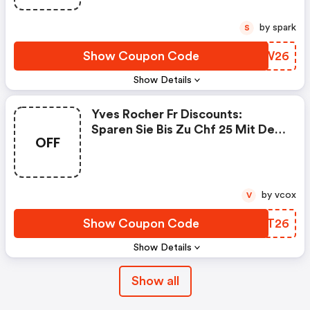
June26
by spark
S
Show Coupon Code
JSKW26
Show Details
Yves Rocher Fr Discounts:
Sparen Sie Bis Zu Chf 25 Mit Dem
OFF
Code May26/économisez
Jusqu’à Chf 25 Avec Le Code
May26
by vcox
V
Show Coupon Code
VQIT26
Show Details
Show all