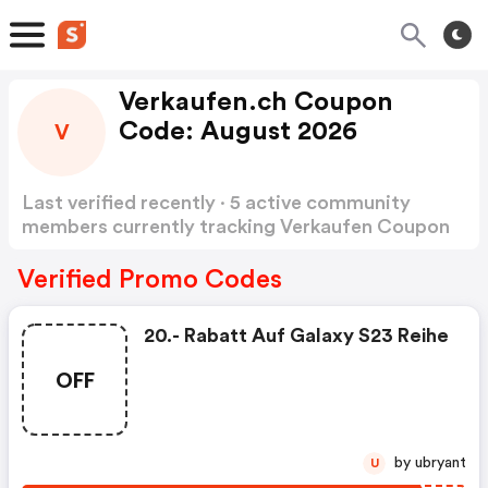
Verkaufen.ch Coupon
Code: August 2026
V
Last verified recently · 5 active community
members currently tracking Verkaufen Coupon
Code
Show more
Verified Promo Codes
20.- Rabatt Auf Galaxy S23 Reihe
OFF
by ubryant
U