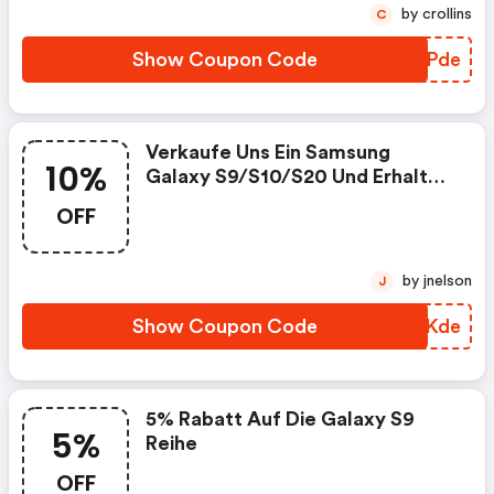
by crollins
C
Show Coupon Code
VAPPde
Verkaufe Uns Ein Samsung
10%
Galaxy S9/s10/s20 Und Erhalte
10% Mehr - Jetzt Preis
OFF
Ermitteln!
by jnelson
J
Show Coupon Code
BLXKde
5% Rabatt Auf Die Galaxy S9
5%
Reihe
OFF