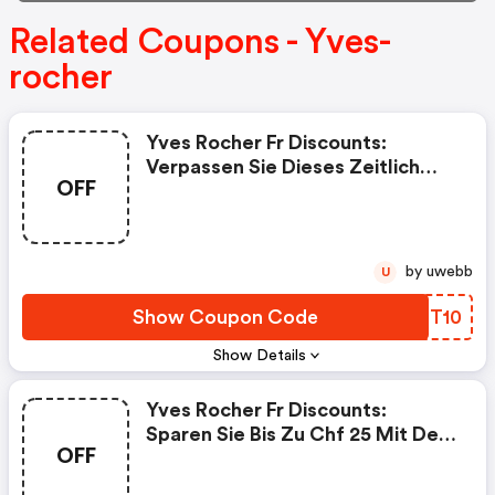
Related Coupons - Yves-
rocher
Yves Rocher Fr Discounts:
Verpassen Sie Dieses Zeitlich
OFF
Begrenzte Angebot Nicht: Bis Zu
50 % Rabatt Auf Eine Große
Auswahl + 10 % Extra Mit Dem
Code Enjoy10
by uwebb
U
Show Coupon Code
NQMT10
Show Details
Yves Rocher Fr Discounts:
Sparen Sie Bis Zu Chf 25 Mit Dem
OFF
Code June26/économisez
Jusqu’à Chf 25 Avec Le Code