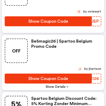
Spartoo Belgium Promo Code
by vstewart
V
Show Coupon Code
RPJUSP
Be5magic26 | Spartoo Belgium
Promo Code
OFF
by jharrison
J
Show Coupon Code
CVCI26
Show Details
Spartoo Belgium Discount Code:
5%
5% Korting Zonder Minimum