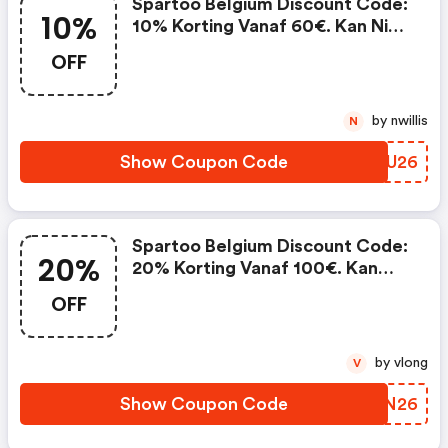
Spartoo Belgium Discount Code:
10%
10% Korting Vanaf 60€. Kan Niet
Worden Gecombineerd Met
OFF
Lopende Promoties En Is Niet
Geldig Op Partnerproducten.
by nwillis
N
Show Coupon Code
USTU26
Spartoo Belgium Discount Code:
20%
20% Korting Vanaf 100€. Kan
Niet Worden Gecombineerd Met
OFF
Lopende Promoties En Is Niet
Geldig Op Partnerproducten.
by vlong
V
Show Coupon Code
SPIN26