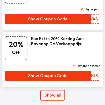
by vijijerin
V
Show Coupon Code
NGVVAS
Een Extra 20% Korting Aan
20%
Bovenop De Verkoopprijs.
OFF
by thebestman
T
Show Coupon Code
QIZKIS
Show all