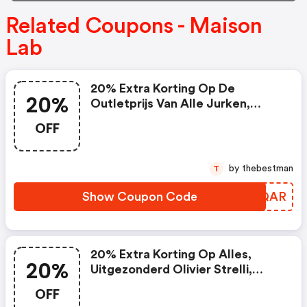
Related Coupons - Maison
Lab
20% Extra Korting Op De
20%
Outletprijs Van Alle Jurken,
Uitgezonderd Xandres.
OFF
by thebestman
T
Show Coupon Code
ZGHQAR
20% Extra Korting Op Alles,
20%
Uitgezonderd Olivier Strelli,
Komono En Ted Baker
OFF
Accessoires.