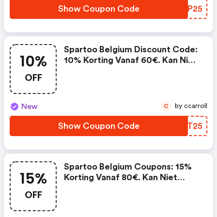
Show Coupon Code
AURP25
Spartoo Belgium Discount Code:
10%
10% Korting Vanaf 60€. Kan Niet
Worden Gecombineerd Met
OFF
Lopende Promoties En Is Niet
Geldig Op Partnerproducten.
New
by ccarroll
C
Show Coupon Code
QFUT25
Spartoo Belgium Coupons: 15%
15%
Korting Vanaf 80€. Kan Niet
Worden Gecombineerd Met
OFF
Lopende Promoties En Is Niet
Geldig Op Partnerproducten.