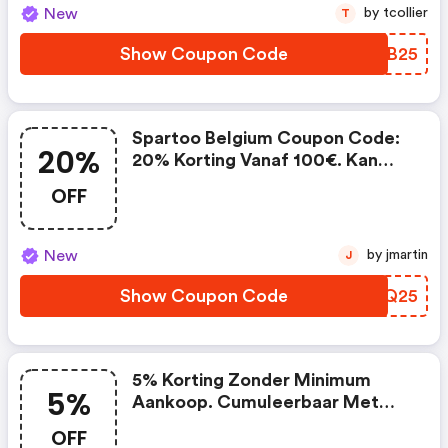
New
by tcollier
T
Show Coupon Code
MTUB25
Spartoo Belgium Coupon Code:
20%
20% Korting Vanaf 100€. Kan
Niet Worden Gecombineerd Met
OFF
Lopende Promoties En Is Niet
Geldig Op Partnerproducten.
New
by jmartin
J
Show Coupon Code
RRWQ25
5% Korting Zonder Minimum
5%
Aankoop. Cumuleerbaar Met
Lopende Promoties En Niet
OFF
Geldig Op Partnerproducten.: