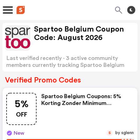
Spartoo Belgium Coupon
Code: August 2026
Last verified recently · 3 active community
members currently tracking Spartoo Belgium
Coupon Code
Show more
Verified Promo Codes
Spartoo Belgium Coupons: 5%
5%
Korting Zonder Minimum
Aankoop. Kan Niet Worden
OFF
Gecombineerd Met Lopende
Promoties En Is Niet Geldig Op
Partnerproducten.
New
by sglenn
S