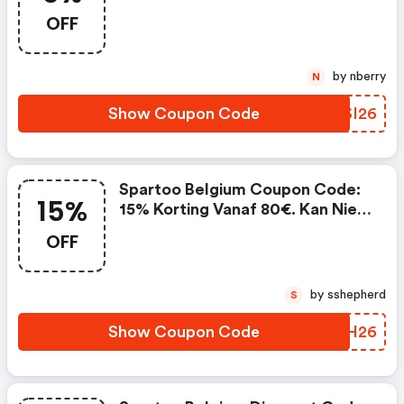
Aankoop. Kan Niet Worden
OFF
Gecombineerd Met Lopende
Promoties En Is Niet Geldig Op
Partnerproducten.
by nberry
N
Show Coupon Code
XMSI26
Spartoo Belgium Coupon Code:
15%
15% Korting Vanaf 80€. Kan Niet
Worden Gecombineerd Met
OFF
Lopende Promoties En Is Niet
Geldig Op Partnerproducten.
by sshepherd
S
Show Coupon Code
VLZH26