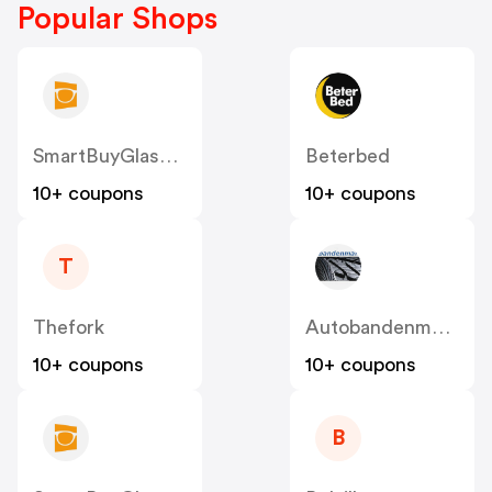
Popular Shops
SmartBuyGlasses BE
Beterbed
10+ coupons
10+ coupons
T
Thefork
Autobandenmarkt / 123pneus BE
10+ coupons
10+ coupons
B