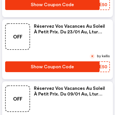
Show Coupon Code
XDFE50
Réservez Vos Vacances Au Soleil
À Petit Prix. Du 23/01 Au, Ltur
OFF
Offre Jusqu'à 250 € De
Réduction Sur Une Sélection
D'hôtels. - L Tur Gmbh Fr Coupon
Code
by kellis
K
Show Coupon Code
DWGE50
Réservez Vos Vacances Au Soleil
À Petit Prix. Du 09/01 Au, Ltur
OFF
Offre Jusqu'à 250 € De
Réduction Sur Une Sélection
D'hôtels. - L Tur Gmbh Fr