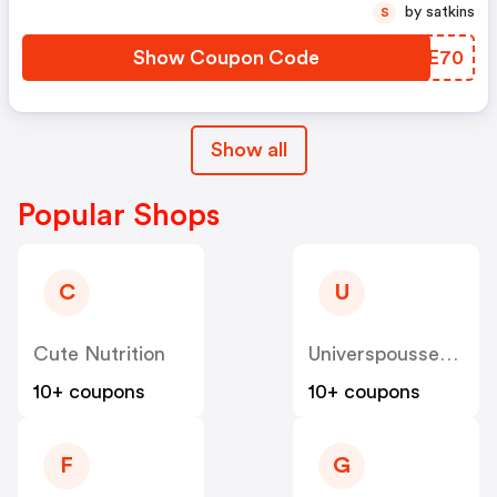
by satkins
S
Show Coupon Code
EJNE70
Show all
Popular Shops
C
U
Cute Nutrition
Universpoussette
10+ coupons
10+ coupons
F
G