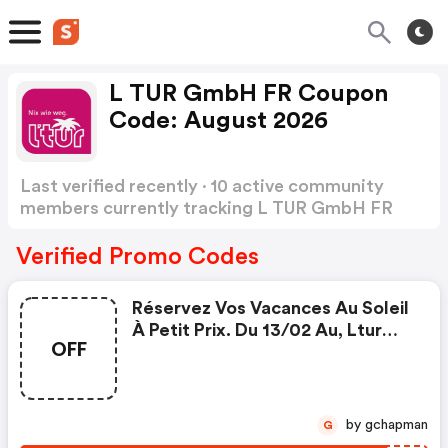
L TUR GmbH FR Coupon
Code: August 2026
Last verified recently · 10 active community
members currently tracking L TUR GmbH FR
Coupon Code
Show more
Verified Promo Codes
Réservez Vos Vacances Au Soleil
À Petit Prix. Du 13/02 Au, Ltur
OFF
Offre Jusqu'à 250 € De
Réduction Sur Une Sélection
D'hôtels.
by gchapman
G