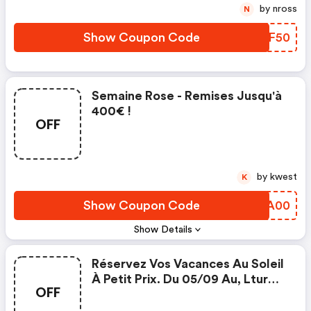
Coupons
by nross
N
Show Coupon Code
KJMF50
Semaine Rose - Remises Jusqu'à
400€ !
OFF
by kwest
K
Show Coupon Code
ZJZA00
Show Details
Réservez Vos Vacances Au Soleil
À Petit Prix. Du 05/09 Au, Ltur
OFF
Offre Jusqu'à 250 € De
Réduction Sur Une Sélection