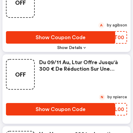
OFF
by agibson
A
Show Coupon Code
ZSVT00
Show Details
Du 09/11 Au, Ltur Offre Jusqu'à
300 € De Réduction Sur Une
OFF
Sélection D'hôtels En Égypte,
Tunisie, Maroc, Turquie Et E.a.u.
by npierce
N
Show Coupon Code
VIQL00