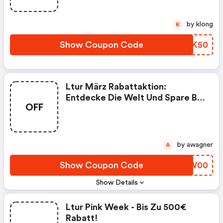
D'hôtels.
by klong
K
Show Coupon Code
BGVK50
Ltur März Rabattaktion:
Entdecke Die Welt Und Spare Bis
OFF
Zu 300€!
by awagner
A
Show Coupon Code
ACPW00
Show Details
Ltur Pink Week - Bis Zu 500€
Rabatt!