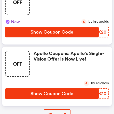
OFF
New
by kreynolds
K
Show Coupon Code
PZPX20
Apollo Coupons: Apollo's Single-
Vision Offer Is Now Live!
OFF
by anichols
A
Show Coupon Code
FYBS20