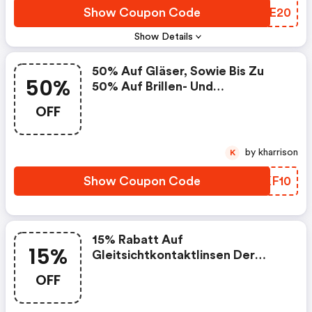
Show Coupon Code
HHQE20
Show Details
50% Auf Gläser, Sowie Bis Zu
50%
50% Auf Brillen- Und
Sonnenbrillenfassungen:**
OFF
Gültig Beim Kauf Einer
Sonnenbrille Oder Brille. Beim
Kauf Einer Sonnenbrille Oder
by kharrison
K
Brille In Sehstärke Werden
Unabhängig Vom Fassungsrabatt
Show Coupon Code
HWKF10
50% Rabatt Auf Die Dazu
Konfigurierten Glaspakete- Und
Glasveredlungen Gewährt. 10%
Extrarabatt Auf Sonnenbrillen
15% Rabatt Auf
15%
Gilt Nur Auf Die
Gleitsichtkontaktlinsen Der
Sonnenbrillenfassung. Von Der
Marke Iwear
OFF
Gesamten Aktion Ausgenommen
Ist Die Ray-Ban | Meta, Sowie