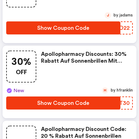
by jadams
J
Show Coupon Code
HAAD22
Apollopharmacy Discounts: 30%
30%
Rabatt Auf Sonnenbrillen Mit
Dem Affsonne30 Gilt Nur Auf
OFF
Sonnenbrillen-Fassungen
New
by hfranklin
H
Show Coupon Code
INGT30
Apollopharmacy Discount Code:
20 % Rabatt Auf Sonnenbrillen