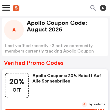
Apollo Coupon Code:
August 2026
A
Last verified recently · 3 active community
members currently tracking Apollo Coupon
Code
Show more
Verified Promo Codes
Apollo Coupons: 20% Rabatt Auf
20%
Alle Sonnenbrillen
OFF
by aadams
A