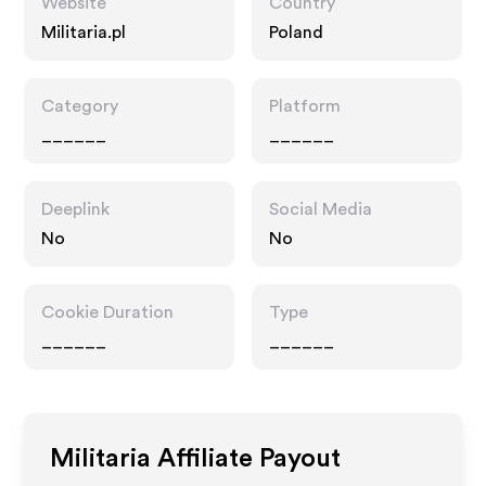
Website
Country
Militaria.pl
Poland
Category
Platform
______
______
Deeplink
Social Media
No
No
Cookie Duration
Type
______
______
Militaria
Affiliate Payout