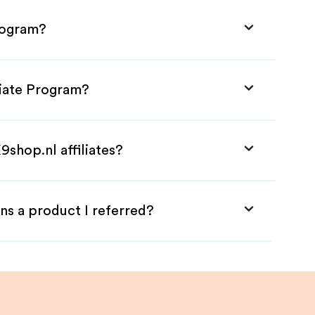
Program?
liate Program?
9shop.nl affiliates?
ns a product I referred?