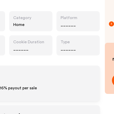
Category
Platform
Home
______
3
Cookie Duration
Type
______
______
 16%
payout per sale