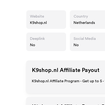
Website
Country
K9shop.nl
Netherlands
Deeplink
Social Media
No
No
K9shop.nl
Affiliate Payout
K9shop.nl Affiliate Program - Get up to
5 -