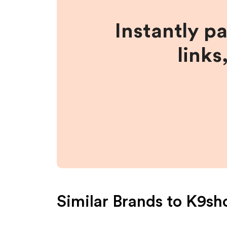
Instantly p
links
Similar Brands to
K9sho