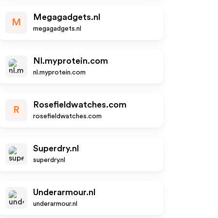
Megagadgets.nl
M
megagadgets.nl
Nl.myprotein.com
nl.myprotein.com
Rosefieldwatches.com
R
rosefieldwatches.com
Superdry.nl
superdry.nl
Underarmour.nl
underarmour.nl