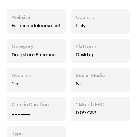
Website
Country
Farmaciadelcorso.net
Italy
Category
Platform
Drugstore Pharmacy,
Desktop
Food Drink
Deeplink
Social Media
Yes
No
Cookie Duration
1 Month EPC
______
0.09 GBP
Type