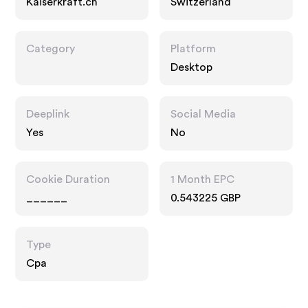
Kaiserkraft.ch
Switzerland
Category
Platform
Desktop
Deeplink
Social Media
Yes
No
Cookie Duration
1 Month EPC
______
0.543225 GBP
Type
Cpa