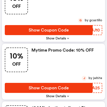
OFF
by gcastillo
G
Show Coupon Code
YJJJ10
Show Details
Mytime Promo Code: 10% OFF
10%
OFF
by jwhite
J
Show Coupon Code
UWWA25
Show Details