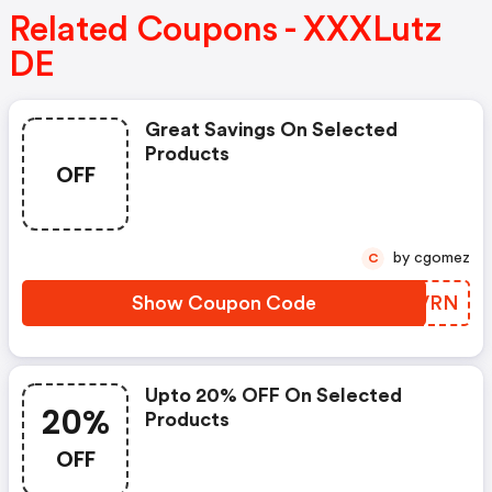
Related Coupons - XXXLutz
DE
Great Savings On Selected
Products
OFF
by cgomez
C
Show Coupon Code
QGTVRN
Upto 20% OFF On Selected
20%
Products
OFF