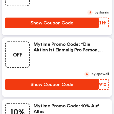
Tchibo-Artikel, Babynahrung,
Pfand Und Bereits Reduzierte
by jharris
J
Artikel Sind Ausgeschlossen.
Show Coupon Code
MREH11
Mytime Promo Code: *die
Aktion Ist Einmalig Pro Person,
OFF
Bei 15 Eur Mindestbestellwert,
Bis Zum 31.08.2025 Gültig.
Tabakwaren, Tchibo-Artikel,
Babynahrung, Pfand Und Bereits
by apowell
A
Reduzierte Artikel Sind
Ausgeschlossen.
Show Coupon Code
YFBW10
Mytime Promo Code: 10% Auf
10%
Alles