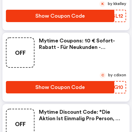
Gilt Auf Das Gesamte Sortiment,
by kkelley
K
Ausgenommen Preisgebundene
Und Bereits Reduzierte Artikel.
Show Coupon Code
MDBL12
Mytime Coupons: 10 € Sofort-
Rabatt - Für Neukunden -
OFF
Einmalig Pro Kunde - 50 €
Mindestbestellwert - Aktion
Gültig Bis 30.11.2025 - Der Rabatt
Gilt Auf Das Gesamte Sortiment,
by cdixon
C
Ausgenommen Preisgebundene
Artikel. Keine Barauszahlung.
Show Coupon Code
PVHG10
Mytime Discount Code: *die
Aktion Ist Einmalig Pro Person, 15
OFF
Eur Mindestbestellwert, Bis Zum
30.09.2025 Gültig. Tabakwaren,