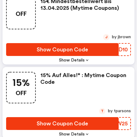
15€ Mindestbestellwert Bis
13.04.2025 (mytime Coupons)
OFF
by jbrown
J
Show Coupon Code
RFZD10
Show Details
15% Auf Alles!* : Mytime Coupon
15%
Code
OFF
by tparsons
T
Show Coupon Code
TERW25
Show Details