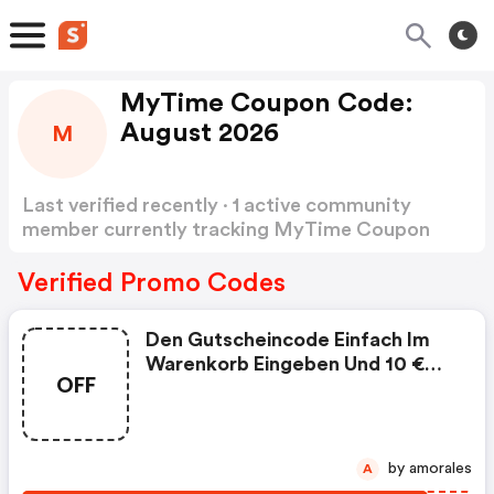
MyTime Coupon Code:
August 2026
M
Last verified recently · 1 active community
member currently tracking MyTime Coupon
Code
Show more
Verified Promo Codes
Den Gutscheincode Einfach Im
Warenkorb Eingeben Und 10 €
OFF
Sofort-Rabatt Erhalten - 65 €
Mindestbestellwert - Aktion
Gültig Bis 15.02.2026 - Einmalig
Pro Kunde - Der Rabatt Gilt Auf
by amorales
A
Das Gesamte Sortiment,