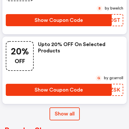
by bwelch
B
Show Coupon Code
DXDOST
Upto 20% OFF On Selected
20%
Products
OFF
by gcarroll
G
Show Coupon Code
HPJZSK
Show all